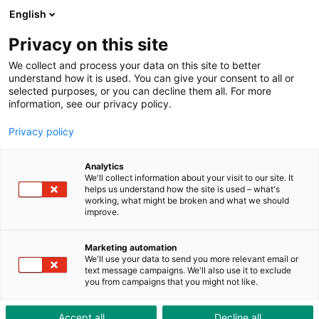
ToolShop
Entreprise
Actualités
Downloads
English
Privacy on this site
We collect and process your data on this site to better
understand how it is used. You can give your consent to all or
selected purposes, or you can decline them all. For more
information, see our privacy policy.
Qualité pour des exigences
Privacy policy
particulières
Analytics
Richard Mille utilise des systèmes de mesure vidéo pour
We'll collect information about your visit to our site. It
l'assurance qualité – livraison et installation par
helps us understand how the site is used – what's
working, what might be broken and what we should
Brütsch/Rüegger Tools
improve.
Marketing automation
We'll use your data to send you more relevant email or
text message campaigns. We'll also use it to exclude
you from campaigns that you might not like.
Accept all
Decline all