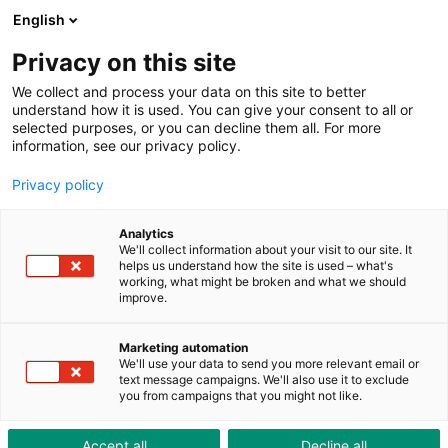
ToolShop
Entreprise
Actualités
Downloads
English
Privacy on this site
We collect and process your data on this site to better
understand how it is used. You can give your consent to all or
selected purposes, or you can decline them all. For more
information, see our privacy policy.
Personne ne peut en
Privacy policy
découdre avec elles
Analytics
We'll collect information about your visit to our site. It
helps us understand how the site is used – what's
working, what might be broken and what we should
improve.
Marketing automation
We'll use your data to send you more relevant email or
text message campaigns. We'll also use it to exclude
you from campaigns that you might not like.
Accept all
Decline all