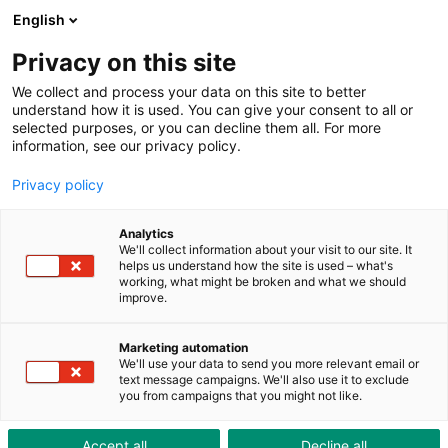
ToolShop
Entreprise
Actualités
Downloads
English
Privacy on this site
We collect and process your data on this site to better
understand how it is used. You can give your consent to all or
selected purposes, or you can decline them all. For more
information, see our privacy policy.
La précision suisse à la
Privacy policy
pointe de la Formule 1
Analytics
We'll collect information about your visit to our site. It
helps us understand how the site is used – what's
working, what might be broken and what we should
improve.
Marketing automation
We'll use your data to send you more relevant email or
text message campaigns. We'll also use it to exclude
you from campaigns that you might not like.
Accept all
Decline all