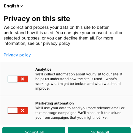
ToolShop
Entreprise
Actualités
Downloads
English
Privacy on this site
We collect and process your data on this site to better
understand how it is used. You can give your consent to all or
selected purposes, or you can decline them all. For more
information, see our privacy policy.
Designwerk – Voilà
Privacy policy
comment les camions sont
préparés pour l'e-avenir
Analytics
We'll collect information about your visit to our site. It
helps us understand how the site is used – what's
working, what might be broken and what we should
improve.
Marketing automation
We'll use your data to send you more relevant email or
text message campaigns. We'll also use it to exclude
you from campaigns that you might not like.
Accept all
Decline all