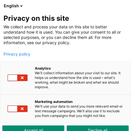
ToolShop
Entreprise
Actualités
Downloads
English
Privacy on this site
We collect and process your data on this site to better
understand how it is used. You can give your consent to all or
selected purposes, or you can decline them all. For more
information, see our privacy policy.
Vous aussi, exploitez le
Privacy policy
potentiel de la ToolBox
Analytics
Le Userday de Brütsch/Rüegger Tools a été un succès
We'll collect information about your visit to our site. It
total
helps us understand how the site is used – what's
working, what might be broken and what we should
improve.
Marketing automation
We'll use your data to send you more relevant email or
text message campaigns. We'll also use it to exclude
you from campaigns that you might not like.
Accept all
Decline all