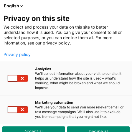
ToolShop
Unternehmen
Aktuelles
Downloads
English
Privacy on this site
We collect and process your data on this site to better
understand how it is used. You can give your consent to all or
selected purposes, or you can decline them all. For more
information, see our privacy policy.
Entfalten auch Sie das
Privacy policy
Potenzial der ToolBox
Analytics
Der Userday von Brütsch/Rüegger Tools war ein voller
We'll collect information about your visit to our site. It
Erfolg
helps us understand how the site is used – what's
working, what might be broken and what we should
improve.
Marketing automation
We'll use your data to send you more relevant email or
text message campaigns. We'll also use it to exclude
you from campaigns that you might not like.
Accept all
Decline all