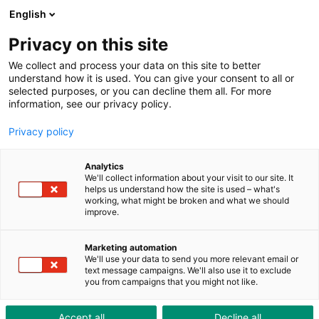
ToolShop
Unternehmen
Aktuelles
Downloads
English
Privacy on this site
We collect and process your data on this site to better
understand how it is used. You can give your consent to all or
selected purposes, or you can decline them all. For more
information, see our privacy policy.
Warum präzise
Privacy policy
Drehmomenttechnik
unverzichtbar ist
Analytics
We'll collect information about your visit to our site. It
helps us understand how the site is used – what's
Insights vom ToolForum bei Sauber Motorsport:
working, what might be broken and what we should
improve.
Präzision, Effizienz und innovative Lösungen für die
Industrie.
Marketing automation
We'll use your data to send you more relevant email or
text message campaigns. We'll also use it to exclude
you from campaigns that you might not like.
Accept all
Decline all