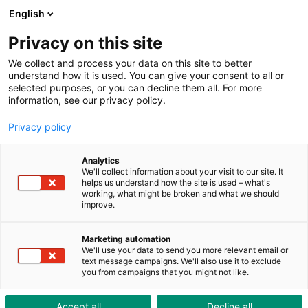
ToolShop
Unternehmen
Aktuelles
Downloads
English
Privacy on this site
We collect and process your data on this site to better
understand how it is used. You can give your consent to all or
selected purposes, or you can decline them all. For more
information, see our privacy policy.
Hinter den Kulissen der
Privacy policy
Erfrischung
Analytics
We'll collect information about your visit to our site. It
helps us understand how the site is used – what's
working, what might be broken and what we should
improve.
Marketing automation
We'll use your data to send you more relevant email or
text message campaigns. We'll also use it to exclude
you from campaigns that you might not like.
Accept all
Decline all