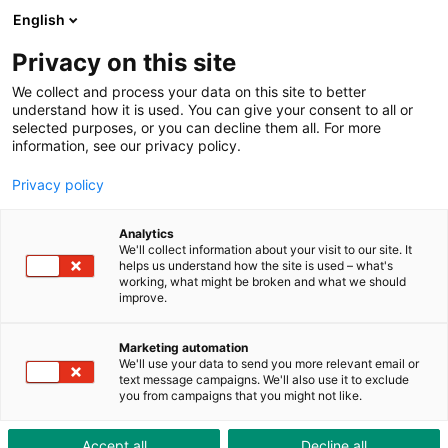
ToolShop
Unternehmen
Aktuelles
Downloads
English
Privacy on this site
We collect and process your data on this site to better
understand how it is used. You can give your consent to all or
selected purposes, or you can decline them all. For more
information, see our privacy policy.
SwissNeutronics AG - Die
Privacy policy
Dirigenten der kleinsten
Teilchen
Analytics
We'll collect information about your visit to our site. It
helps us understand how the site is used – what's
working, what might be broken and what we should
improve.
Marketing automation
We'll use your data to send you more relevant email or
text message campaigns. We'll also use it to exclude
you from campaigns that you might not like.
Accept all
Decline all