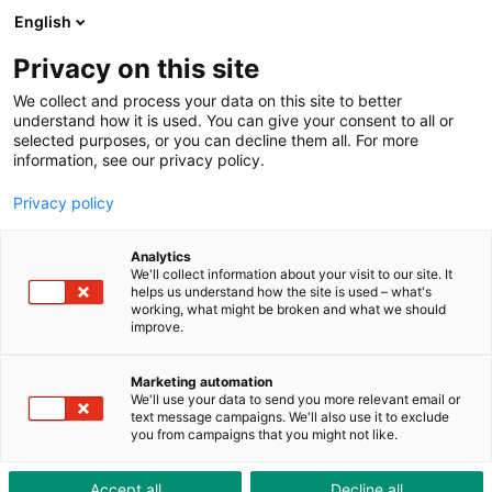
ToolShop
Unternehmen
Aktuelles
Downloads
English
Privacy on this site
We collect and process your data on this site to better
understand how it is used. You can give your consent to all or
selected purposes, or you can decline them all. For more
information, see our privacy policy.
Die jungen Talente spielen
Privacy policy
bei Hilti eine Schlüsselrolle
Analytics
We'll collect information about your visit to our site. It
helps us understand how the site is used – what's
working, what might be broken and what we should
improve.
Marketing automation
We'll use your data to send you more relevant email or
text message campaigns. We'll also use it to exclude
you from campaigns that you might not like.
Accept all
Decline all