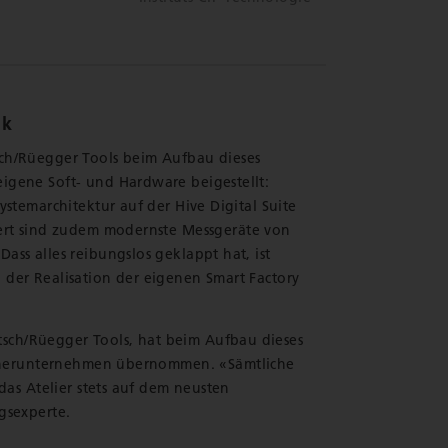
ik
sch/Rüegger Tools beim Aufbau dieses
igene Soft- und Hardware beigestellt:
ystemarchitektur auf der Hive Digital Suite
iert sind zudem modernste Messgeräte von
ass alles reibungslos geklappt hat, ist
 der Realisation der eigenen Smart Factory
rütsch/Rüegger Tools, hat beim Aufbau dieses
Partnerunternehmen übernommen. «Sämtliche
das Atelier stets auf dem neusten
gsexperte.