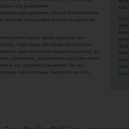
Vera
piration und praxisnahen
kultu
terbildungsprogrammen, die auf die Bedürfnisse
Das I
ser weltweit einzigartigen Branche ausgerichtet
praxi
.
Beru
 kleine Smart Factory wertet aber auch das
sowi
mutzige, ölige Image der Fertigung mit einem
die 
hetischen und einladenden Gegenentwurf auf. So
Mikro
alten LehrerInnen, SchülerInnen und Eltern einen
Verb
lick in ein Industrie-Schaufenster, das den
AFDT 
hnologie-Jobs eine neue Faszination verleiht.
décol