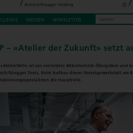
Brütsch/Rüegger Holding
ELLENCE
MESSEN
NEWSLETTER
P – «Atelier der Zukunft» setzt a
 «AtelierDéfi» ist ein vernetztes Mikrotechnik-Ökosystem und ba
tsch/Rüegger Tools. Beim Aufbau dieser Vorzeigewerkstatt am
talisierungsspezialisten die Hauptrolle.