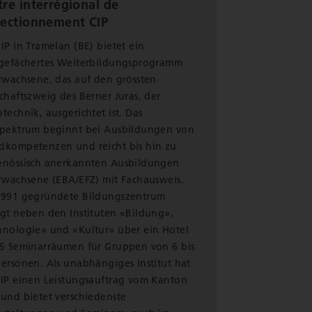
re interrégional de
fectionnement CIP
IP in Tramelan (BE) bietet ein
tgefächertes Weiterbildungsprogramm
Erwachsene, das auf den grössten
chaftszweig des Berner Juras, der
technik, ausgerichtet ist. Das
spektrum beginnt bei Ausbildungen von
dkompetenzen und reicht bis hin zu
enössisch anerkannten Ausbildungen
Erwachsene (EBA/EFZ) mit Fachausweis.
1991 gegründete Bildungszentrum
ügt neben den Instituten «Bildung»,
hnologie» und «Kultur» über ein Hotel
15 Seminarräumen für Gruppen von 6 bis
ersonen. Als unabhängiges Institut hat
CIP einen Leistungsauftrag vom Kanton
 und bietet verschiedenste