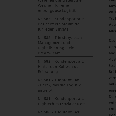
Wareneingang stellt die
Weichen für eine
Mes
reibungslose Logistik
vis
Tab
Nr. 583 – Kundenportrait:
Das perfekte Messmittel
Aus
für jeden Einsatz
Must
Nr. 582 – Titelstory: Lean
Das 
Management und
Uhr
Digitalisierung – ein
and
Dream-Team
Aust
Nr. 582 – Kundenportrait:
Str
Hinter den Kulissen der
Brüt
Erfrischung
vern
Nr. 581 – Titelstory: Das
mit 
«Herz», das die Logistik
ein
antreibt
Doi
Nr. 581 – Kundenportrait:
ent
Hightech mit sozialer Note
Ent
Nr. 580 – Titelstory: Der
Kon