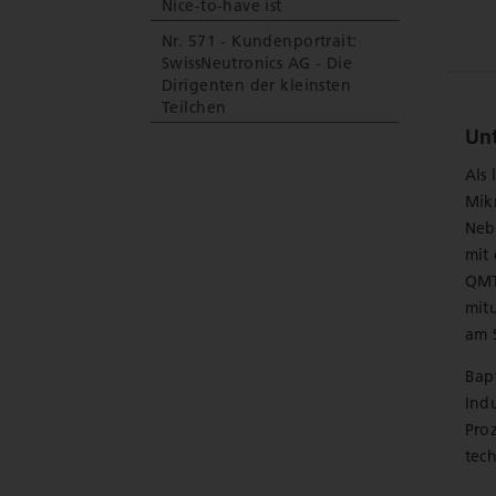
Nice-to-have ist
Nr. 571 - Kundenportrait:
SwissNeutronics AG - Die
Dirigenten der kleinsten
Teilchen
Unt
Als
Mik
Nebe
mit
QMT 
mit
am 
Bapt
Ind
Proz
tec