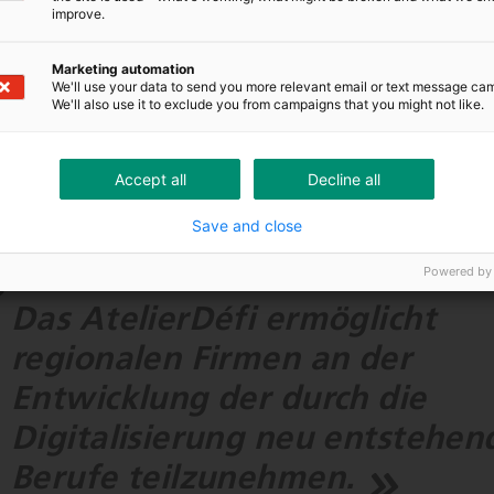
improve.
ent der Berufe, die 2030 in der Mikrotechnik existieren werden,
h das CIP Technologie ist auch ein regionales Interessenszentr
Marketing automation
We'll use your data to send you more relevant email or text message ca
wicklung mit Fokus auf die Zerspanung von morgen ermöglicht. A
We'll also use it to exclude you from campaigns that you might not like.
e Kollaborationen entstehen und neue Bearbeitungsverfahren e
unftsatelier die drei Grundpfeiler des Instituts: Ausbildung, T
nchenförderung.
Accept all
Decline all
Save and close
Powered by
Das AtelierDéfi ermöglicht
regionalen Firmen an der
Entwicklung der durch die
Digitalisierung neu entstehen
Berufe teilzunehmen.