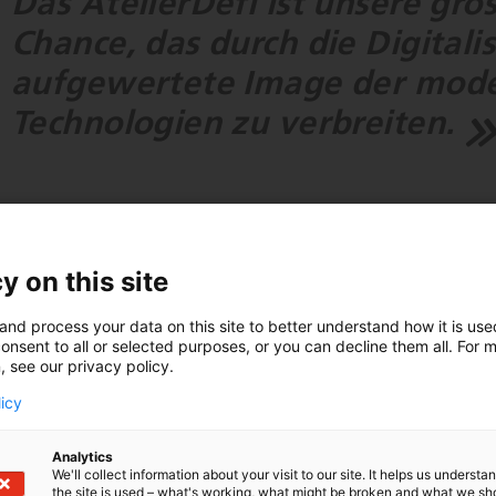
Das AtelierDéfi ist unsere gro
Chance, das durch die Digitali
aufgewertete Image der mod
Technologien zu verbreiten.
y on this site
 moderne Werkstattleben im Visier
and process your data on this site to better understand how it is us
AtelierDéfi befindet sich am Institut CIP Technologie, das seit
onsent to all or selected purposes, or you can decline them all. For 
, see our privacy policy.
reibt, in der Ausbildungslehrgänge für Mechaniker oder spezifis
 das Fräsen von Zahnrädern angeboten werden. Diese und and
licy
zialmodul «Défi», einem inspirierenden Highlight, ergänzt.
Analytics
 stetigem Blick in die Zukunft engagiert sich das CIP Technolog
We'll collect information about your visit to our site. It helps us underst
Bildungsangebot spezifisch auf die sich verändernden Berufsbild
the site is used – what's working, what might be broken and what we sh