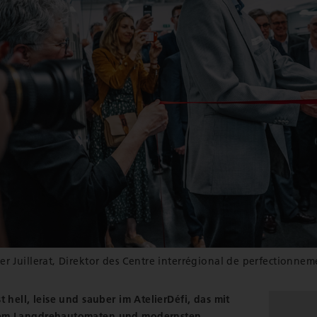
er Juillerat, Direktor des Centre interrégional de perfectionnem
st hell, leise und sauber im AtelierDéfi, das mit
em Langdrehautomaten und modernsten