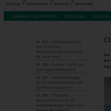
ToolShop
Unternehmen
Aktuelles
Downloads
SEMINARE / WORKSHOPS
TOOLNEWS
TOOLEXC
CI
Nr. 589 – Gemeinsam stark
seit 75 Jahren:
Brütsch/Rüegger Tools und
Das
PB Swiss Tools
Brü
Nr. 588 – Formel 1 trifft auf
Digi
Arbeitsplatzgestaltung
Nr. 587 – Brütsch/Rüegger
Tools: Talentschmiede und
Optimierungspartner
Nr. 586 – Titelstory:
Spannende Events mit
Brütsch/Rüegger Tools und
Sauber Motorsports