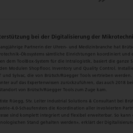
erstützung bei der Digitalisierung der Mikrotechn
 langjährige Partnerin der Uhren- und Medizinbranche hat Brüt
rotechnik-Ökosystems sämtliche Einrichtungen koordiniert und e
n dem ToolBox-System für die Intralogistik, basiert die ganze S
 den Modulen Shopfloor, Inventory und Quality Control. Install
und Sylvac, die von Brütsch/Rüegger Tools vertrieben werden. D
unter auf das Expertenwissen zurückzuführen, das auch 2018 bei
Standort von Brütsch/Rüegger Tools zum Zuge kam.
iste Rüegg, Stv. Leiter Industrial Solutions & Consultant bei B
ustrie-4.0-Schaufensters die Koordination aller involvierten 
esse sind komplett integriert und flexibel erweiterbar. So kann 
hnologischen Stand gehalten werden», erklärt der Digitalisierun