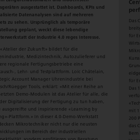
Cent
sgeräten ausgestattet ist. Dashboards, KPIs und
per
ualisierte Datenanalysen sind auf mehreren
Das C
lets zu sehen. Ursprünglich als temporäre
brei
stellung geplant, weckt diese lebendige
für 
erwerkstatt der Industrie 4.0 reges Interesse.
Wirts
«Atelier der Zukunft» bildet für die
Mikro
enindustrie, Medizintechnik, Autozulieferer und
Kurs
ere regionale Fertigungsbetriebe eine
Grun
ausch-, Lehr- und Testplattform. Loïc Châtelain,
eidg
ategic Account Manager Uhrenindustrie bei
für 
sch/Rüegger Tools, erklärt: «Mit einer Reihe an
Das 
etzten Demo-Modulen ist das Atelier für alle, die
verf
der Digitalisierung der Fertigung zu tun haben,
«Tec
e ausgereifte und inspirierende «Learning by
mit 
ng»-Plattform.» In dieser 4.0-Demo-Werkstatt
200 P
decken Mikrotechniker nicht nur die neusten
das 
wicklungen im Bereich der industriellen
Bern
nektivität, sondern profitieren von Beratung,