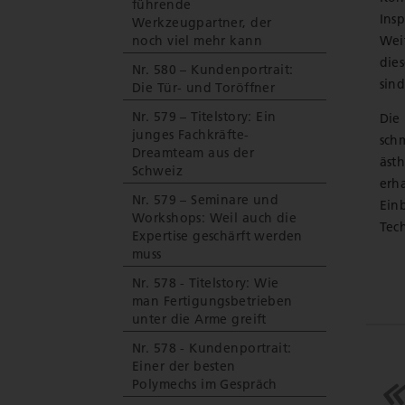
führende
Ins
Werkzeugpartner, der
Wei
noch viel mehr kann
die
Nr. 580 – Kundenportrait:
sind
Die Tür- und Toröffner
Nr. 579 – Titelstory: Ein
Die
junges Fachkräfte-
sch
Dreamteam aus der
äst
Schweiz
erh
Nr. 579 – Seminare und
Einb
Workshops: Weil auch die
Tec
Expertise geschärft werden
muss
Nr. 578 - Titelstory: Wie
man Fertigungsbetrieben
unter die Arme greift
Nr. 578 - Kundenportrait:
Einer der besten
Polymechs im Gespräch